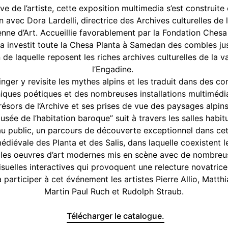
tive de l’artiste, cette exposition multimedia s’est construite
n avec Dora Lardelli, directrice des Archives culturelles de 
enne d’Art. Accueillie favorablement par la Fondation Chesa
 a investit toute la Chesa Planta à Samedan des combles ju
 de laquelle reposent les riches archives culturelles de la v
l’Engadine.
nger y revisite les mythes alpins et les traduit dans des c
ques poétiques et des nombreuses installations multimédia
trésors de l’Archive et ses prises de vue des paysages alpins.
usée de l’habitation baroque” suit à travers les salles habit
u public, un parcours de découverte exceptionnel dans ce
diévale des Planta et des Salis, dans laquelle coexistent l
 les oeuvres d’art modernes mis en scène avec de nombreus
suelles interactives qui provoquent une relecture novatrice 
 à participer à cet événement les artistes Pierre Allio, Matth
Martin Paul Ruch et Rudolph Straub.
Télécharger le catalogue.