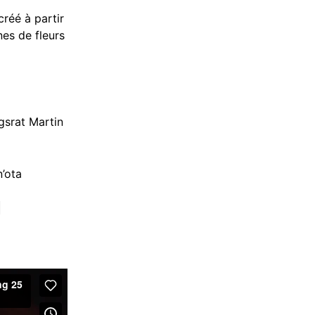
créé à partir
nes de fleurs
srat Martin
n’ota