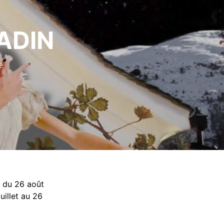
ADIN
e
s du 26 août
juillet au 26