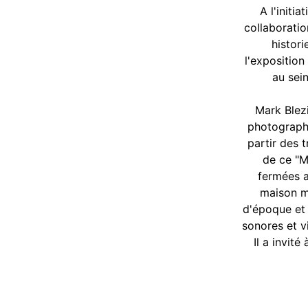
A l'initia
collaboratio
histori
l'exposition
au sein
Mark Blezi
photographi
partir des 
de ce "M
fermées a
maison mé
d'époque et
sonores et vi
Il a invité