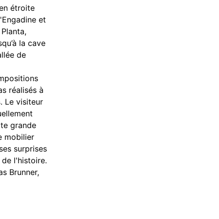
 en étroite
l'Engadine et
 Planta,
squ’à la cave
allée de
ompositions
s réalisés à
 Le visiteur
uellement
tte grande
e mobilier
es surprises
de l'histoire.
ias Brunner,