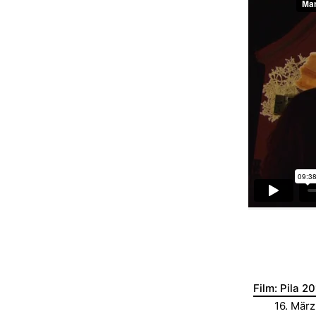
Film: Pila 2
16. Mär