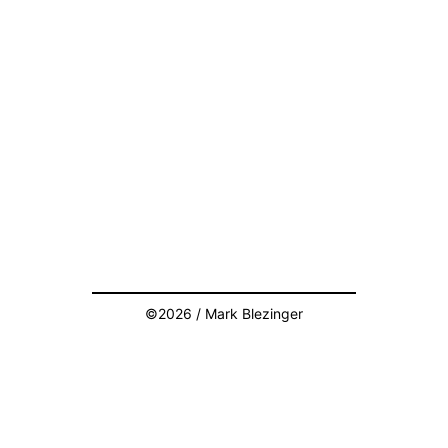
©2026 / Mark Blezinger
AMS
Béla Cie
Presse
Références
Crédits
Contact