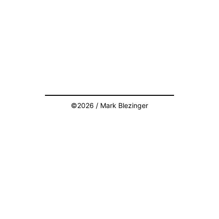
©2026 / Mark Blezinger
AMS
Béla Cie
Presse
Références
Crédits
Contact