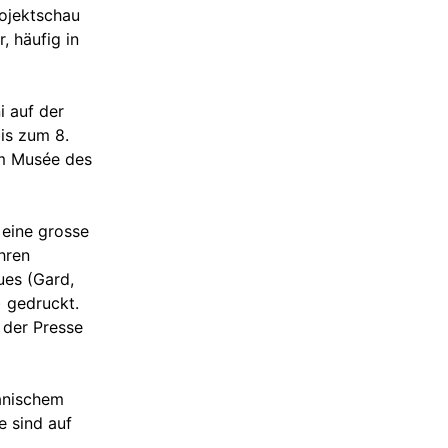
rojektschau
, häufig in
i auf der
is zum 8.
im Musée des
 eine grosse
hren
ues (Gard,
 gedruckt.
 der Presse
panischem
e sind auf