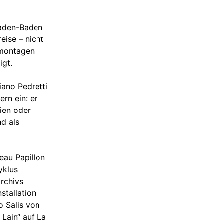
Baden-Baden
eise – nicht
omontagen
igt.
iano Pedretti
ern ein: er
fien oder
nd als
eau Papillon
yklus
rchivs
stallation
o Salis von
 Lain“ auf La