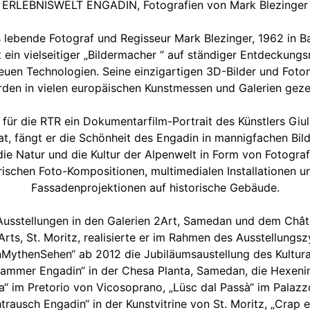
ERLEBNISWELT ENGADIN, Fotografien von Mark Blezinger
is lebende Fotograf und Regisseur Mark Blezinger, 1962 in 
t ein vielseitiger „Bildermacher “ auf ständiger Entdeckungsr
neuen Technologien. Seine einzigartigen 3D-Bilder und Fot
den in vielen europäischen Kunstmessen und Galerien geze
 für die RTR ein Dokumentarfilm-Portrait des Künstlers Giul
t, fängt er die Schönheit des Engadin in mannigfachen Bild
die Natur und die Kultur der Alpenwelt in Form von Fotogra
ischen Foto-Kompositionen, multimedialen Installationen u
Fassadenprojektionen auf historische Gebäude.
usstellungen in den Galerien 2Art, Samedan und dem Chât
Arts, St. Moritz, realisierte er im Rahmen des Ausstellungsz
nMythenSehen“ ab 2012 die Jubiläumsaustellung des Kultura
mmer Engadin“ in der Chesa Planta, Samedan, die Hexenin
ia“ im Pretorio von Vicosoprano, „Lüsc dal Passà“ im Palazz
htrausch Engadin“ in der Kunstvitrine von St. Moritz, „Crap e