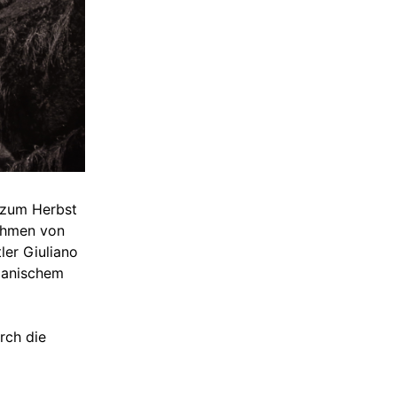
s zum Herbst
Rahmen von
ler Giuliano
panischem
rch die