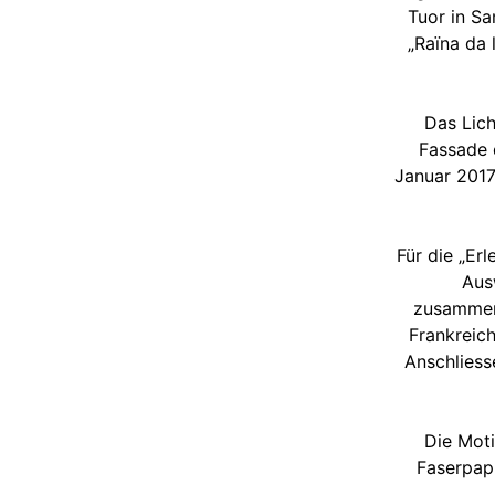
Tuor in Sa
„Raïna da 
Das Lich
Fassade 
Januar 2017
Für die „Er
Aus
zusammeng
Frankreic
Anschliess
Die Moti
Faserpapi