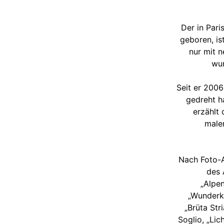
Der in Par
geboren, is
nur mit 
wur
Seit er 2006
gedreht ha
erzählt 
maler
Nach Foto-A
des 
„Alpe
„Wunderka
„Brüta Str
Soglio, „Lic