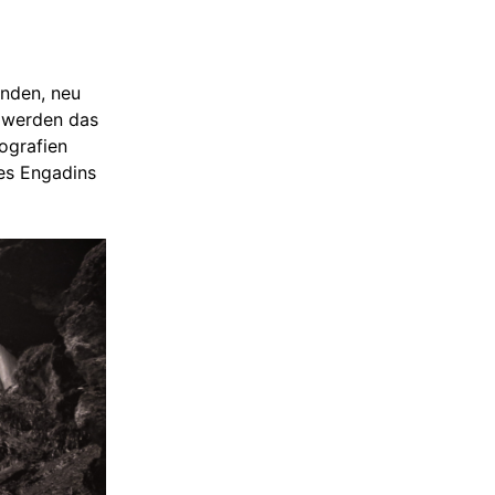
enden, neu
n werden das
ografien
des Engadins