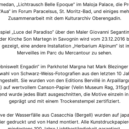
medan, „Lichtrausch Belle Epoque“ im Maloja Palace, die P
l’Aua“ im Forum Paracelsus, St. Moritz-Bad, und einiges mehr
Zusammenarbeit mit dem Kulturarchiv Oberengadin.
spiel „Luce del Paradiso“ über den Maler Giovanni Segantin
der Kirche Son Martegn in Savognin wird vom 23.12.2016 b
 gezeigt, eine andere Installation „Herbarium Alpinum“ ist 
Merveilles im Parc du Mercantour zu sehen.
lebniswelt Engadin“ im Parkhotel Margna hat Mark Blezinger
wahl von Schwarz-Weiss-Fotografien aus den letzten 10 Ja
estellt. Sie wurden von den Editions Bervillé in Arpaillarg
h) auf wertvollem Canson-Papier (Velin Museum Rag, 315gr)
end wurde jedes Blatt ausgeschnitten, die Motive einzeln in
geprägt und mit einem Trockenstempel zertifiziert.
ve der Wasserfälle aus Casacchia (Bergell) wurden auf ja
er gedruckt und von Hand montiert. Alle Kunstdruckpapier
mindestens 100 Jahre Lichtbeständigkeit garantiert.