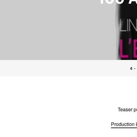
4 -
Teaser pu
Production 