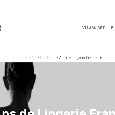
R
VISUAL ART
F
HOME
>
CALENDAR
>
100 Ans de Lingerie Francaise
ns de Lingerie Fra