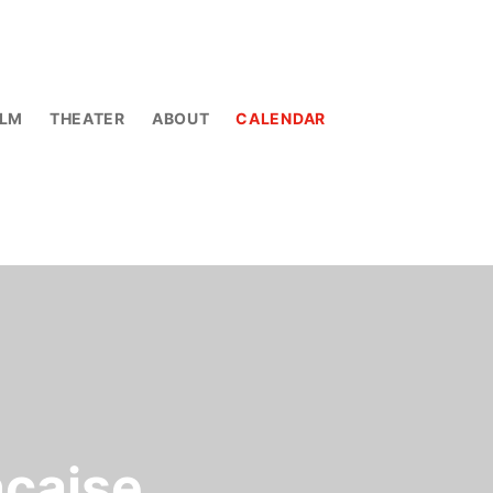
ILM
THEATER
ABOUT
CALENDAR
ncaise