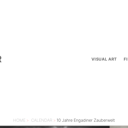
R
VISUAL ART
F
HOME
>
CALENDAR
>
10 Jahre Engadiner Zauberwelt