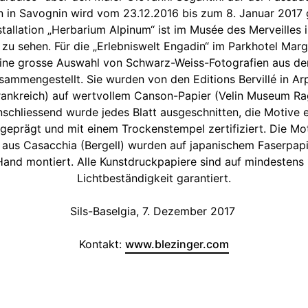
 in Savognin wird vom 23.12.2016 bis zum 8. Januar 2017 g
stallation „Herbarium Alpinum“ ist im Musée des Merveilles 
zu sehen. Für die „Erlebniswelt Engadin“ im Parkhotel Mar
eine grosse Auswahl von Schwarz-Weiss-Fotografien aus den
sammengestellt. Sie wurden von den Editions Bervillé in Arp
rankreich) auf wertvollem Canson-Papier (Velin Museum Ra
schliessend wurde jedes Blatt ausgeschnitten, die Motive e
geprägt und mit einem Trockenstempel zertifiziert. Die Mo
 aus Casacchia (Bergell) wurden auf japanischem Faserpap
and montiert. Alle Kunstdruckpapiere sind auf mindestens
Lichtbeständigkeit garantiert.
Sils-Baselgia, 7. Dezember 2017
Kontakt:
www.blezinger.com