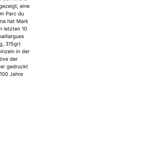
ezeigt, eine
im Parc du
gna hat Mark
 letzten 10
aillargues
g, 315gr)
inzeln in der
tive der
ier gedruckt
 100 Jahre