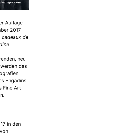
er Auflage
mber 2017
e cadeaux de
adine
renden, neu
n werden das
ografien
des Engadins
s Fine Art-
en.
017 in den
 von