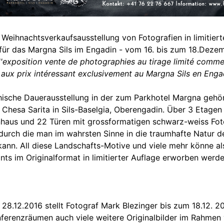
 Weihnachtsverkaufsausstellung von Fotografien in limitiert
 für das Margna Sils im Engadin - vom 16. bis zum 18.Deze
 d'exposition vente de photographies au tirage limité comm
 aux prix intéressant exclusivement au Margna Sils en Eng
ische Dauerausstellung in der zum Parkhotel Margna gehö
 Chesa Sarita in Sils-Baselgia, Oberengadin. Über 3 Etage
haus und 22 Türen mit grossformatigen schwarz-weiss Fot
 durch die man im wahrsten Sinne in die traumhafte Natur 
kann. All diese Landschafts-Motive und viele mehr könne al
ints im Originalformat in limitierter Auflage erworben werd
28.12.2016 stellt Fotograf Mark Blezinger bis zum 18.12. 2
ferenzräumen auch viele weitere Originalbilder im Rahmen