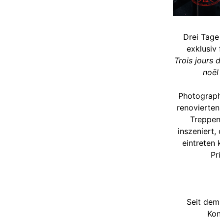
Drei Tage
exklusiv
Trois jours
noël
Photograph
renovierten
Treppen
inszeniert,
eintreten 
Pr
Seit dem 
Kon