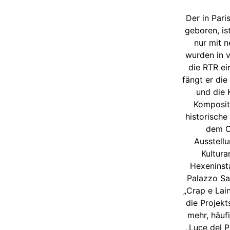
Der in Par
geboren, is
nur mit 
wurden in v
die RTR ei
fängt er die
und die 
Kompositi
historisch
dem Ch
Ausstell
Kultura
Hexeninsta
Palazzo Sal
„Crap e Lai
die Projekt
mehr, häuf
„Luce del P