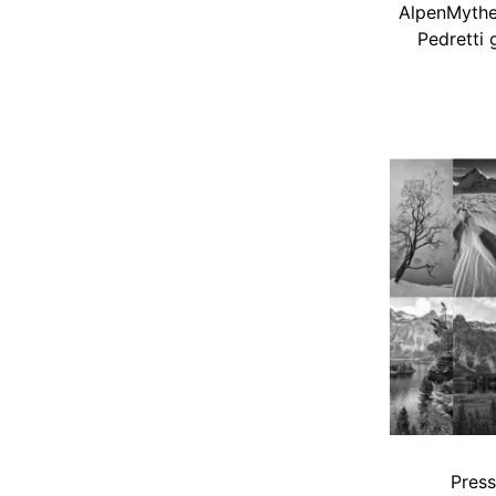
AlpenMythen
Pedretti
Press