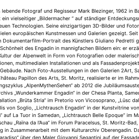
is lebende Fotograf und Regisseur Mark Blezinger, 1962 in 
t ein vielseitiger „Bildermacher “ auf ständiger Entdeckungsr
neuen Technologien. Seine einzigartigen 3D-Bilder und Fot
ielen europäischen Kunstmessen und Galerien gezeigt. Seit
n Dokumentarfilm-Portrait des Künstlers Giuliano Pedretti g
 Schönheit des Engadin in mannigfachen Bildern ein: er erzä
Kultur der Alpenwelt in Form von Fotografien oder malerisc
onen, multimedialen Installationen und als Fassadenprojek
e Gebäude. Nach Foto-Ausstellungen in den Galerien 2Art, 
âteau Papillon des Arts, St. Moritz, realisierte er im Rah
ungszyklus „AlpenMythenSehen“ ab 2012 die Jubiläumsauste
rchivs „Wunderkammer Engadin“ in der Chesa Planta, Samed
llation „Brüta Stria“ im Pretorio von Vicosoprano, „Lüsc da
is von Soglio, „Lichtrausch Engadin“ in der Kunstvitrine von
n“ auf La Tuor in Samedan, „Lichtrausch Belle Epoque“ im Ma
schau „Raïna da l’Aua“ im Forum Paracelsus, St. Moritz-Bad,
ig in Zusammenarbeit mit dem Kulturarchiv Oberengadin. Da
aradiso“ über den Maler Giovanni Segantini auf der Fassad