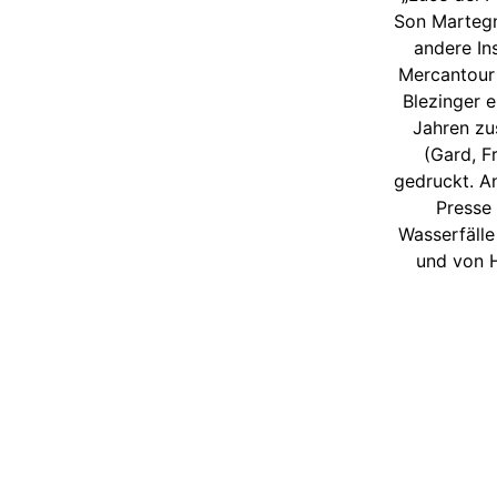
Son Martegn
andere In
Mercantour 
Blezinger 
Jahren zu
(Gard, F
gedruckt. An
Presse 
Wasserfälle
und von H