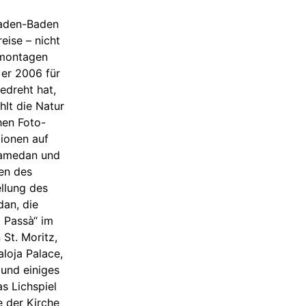
Baden-Baden
eise – nicht
omontagen
 er 2006 für
edreht hat,
hlt die Natur
hen Foto-
tionen auf
Samedan und
men des
llung des
an, die
l Passà“ im
 St. Moritz,
loja Palace,
 und einiges
s Lichspiel
e der Kirche