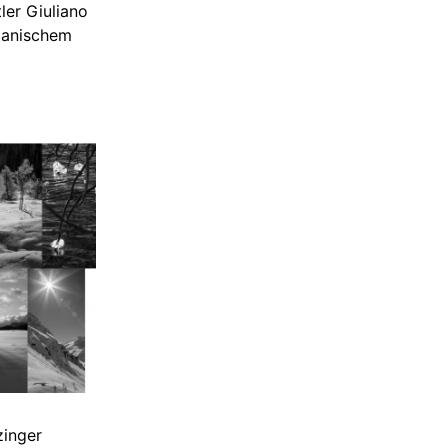
ler Giuliano
panischem
zinger