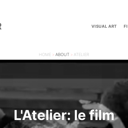
R
VISUAL ART
F
HOME
>
ABOUT
>
ATELIER
L'Atelier: le film